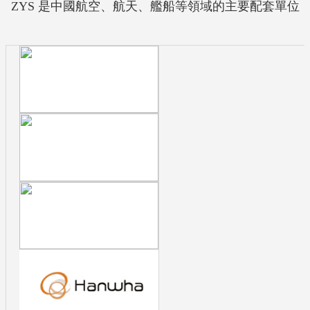
ZYS 是中國航空、航天、艦船等領域的主要配套單位